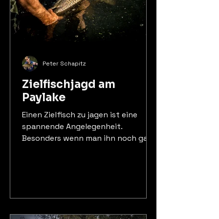
Peter Schapitz
Zielfischjagd am
Paylake
Einen Zielfisch zu jagen ist eine
spannende Angelegenheit.
Besonders wenn man ihn noch gar
nicht kennt. In diesem Artikel geht
es um die Ghostjagd am Paylake.
Über Futterstrategie,
Vorgehensweise und Sitzfleisch.