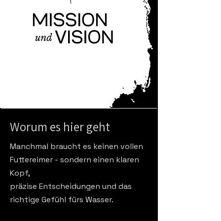
Worum es hier geht
Manchmal braucht es keinen vollen
Futtereimer - sondern einen klaren
Kopf,​
präzise Entscheidungen und das
richtige Gefühl fürs Wasser.