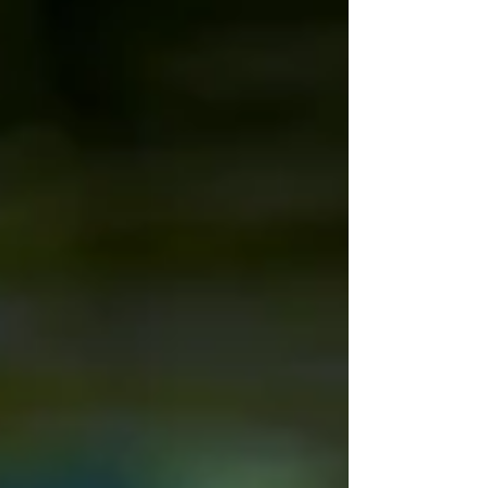
Karpfenangeln umgehe. Was wirklich hilft und
warum die Natur wieder siegt, erfährst du in
diesem Artikel.