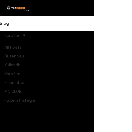
Blog
Karpfen
All Posts
Rutenbau
Kulinarik
Karpfen
Flussleben
PIN CLUB
Futterstrategie