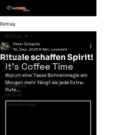
Beitrag
All Posts
Peter Schapitz
All Posts
18. Dez. 2025
5 Min. Lesezeit
Rituale schaffen Spirit!
Rutenbau
It’s Coffee Time
Kulinarik
Warum eine Tasse Bohnenmagie am 
Karpfen
Morgen mehr fängt als jede Extra-
Flussleben
Rute...
PIN CLUB
Futterstrategie