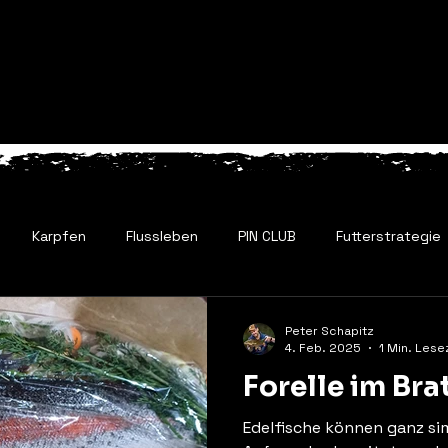
Start
Pin Club
Projekte
Karpfen
Flussleben
PIN CLUB
Futterstrategie
Peter Schapitz
4. Feb. 2025
1 Min. Lese
Forelle im Br
Edelfische können ganz si