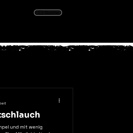
Blog
Suche
zeit
atschlauch
mpel und mit wenig