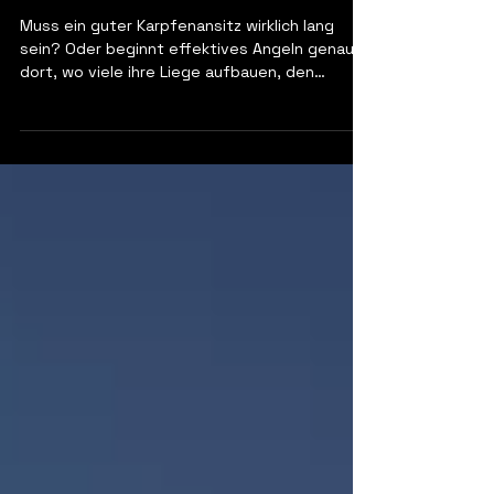
Kurzsession: Wenn die
anderen einpacken
Muss ein guter Karpfenansitz wirklich lang
sein? Oder beginnt effektives Angeln genau
dort, wo viele ihre Liege aufbauen, den
Futterplatz verteidigen und auf die Nacht
warten? Dieser Artikel ist eine klare
Gegenposition zur klassischen Dauersession –
und ein Plädoyer für kurze, präzise und
taktisch saubere Tagesansitze.