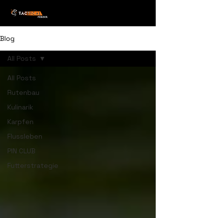
Blog
All Posts
All Posts
Rutenbau
Kulinarik
Karpfen
Flussleben
PIN CLUB
Futterstrategie